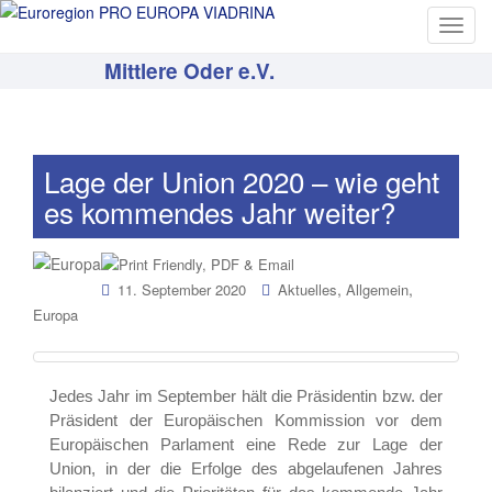
T
o
Mittlere Oder e.V.
g
g
l
e
Lage der Union 2020 – wie geht
n
es kommendes Jahr weiter?
a
v
i
g
,
,
11. September 2020
Aktuelles
Allgemein
a
Europa
t
i
o
Jedes Jahr im September hält die Präsidentin bzw. der
n
Präsident der Europäischen Kommission vor dem
Europäischen Parlament eine Rede zur Lage der
Union, in der die Erfolge des abgelaufenen Jahres