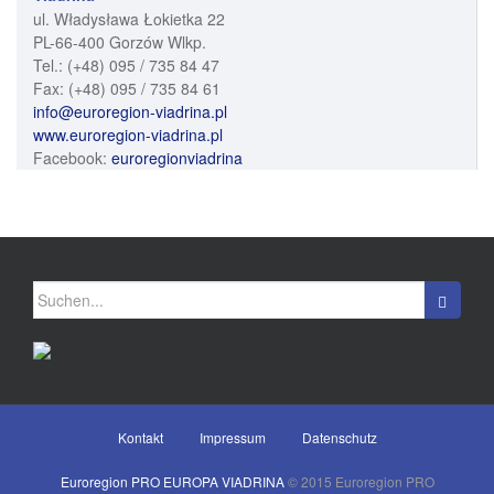
ul. Władysława Łokietka 22
PL-66-400 Gorzów Wlkp.
Tel.: (+48) 095 / 735 84 47
Fax: (+48) 095 / 735 84 61
info@euroregion-viadrina.pl
www.euroregion-viadrina.pl
Facebook:
euroregionviadrina
Suchen
nach:
Kontakt
Impressum
Datenschutz
Euroregion PRO EUROPA VIADRINA
© 2015 Euroregion PRO