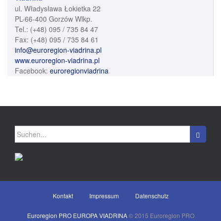
ul. Władysława Łokietka 22
PL-66-400 Gorzów Wlkp.
Tel.: (+48) 095 / 735 84 47
Fax: (+48) 095 / 735 84 61
info@euroregion-viadrina.pl
www.euroregion-viadrina.pl
Facebook:
euroregionviadrina
Suchen
nach:
Kontakt
Impressum
Datenschutz
Euroregion PRO EUROPA VIADRINA
© 2015 Euroregion PRO