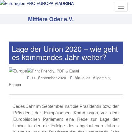
T
o
Mittlere Oder e.V.
g
g
l
e
Lage der Union 2020 – wie geht
n
es kommendes Jahr weiter?
a
v
i
g
,
,
11. September 2020
Aktuelles
Allgemein
a
Europa
t
i
o
Jedes Jahr im September hält die Präsidentin bzw. der
n
Präsident der Europäischen Kommission vor dem
Europäischen Parlament eine Rede zur Lage der
Union, in der die Erfolge des abgelaufenen Jahres