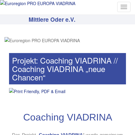
T
o
Mittlere Oder e.V.
g
g
l
e
n
a
Projekt: Coaching VIADRINA //
v
Coaching VIADRINA „neue
i
Chancen“
g
a
t
i
o
n
Coaching VIADRINA
Das Projekt „
Coaching VIADRINA
“ wurde gemeinsam