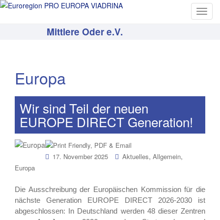
T
o
Mittlere Oder e.V.
g
g
l
e
Europa
n
a
v
Wir sind Teil der neuen
i
EUROPE DIRECT Generation!
g
a
t
,
,
17. November 2025
Aktuelles
Allgemein
i
Europa
o
n
Die Ausschreibung der Europäischen Kommission für die
nächste Generation EUROPE DIRECT 2026-2030 ist
abgeschlossen: In Deutschland werden 48 dieser Zentren