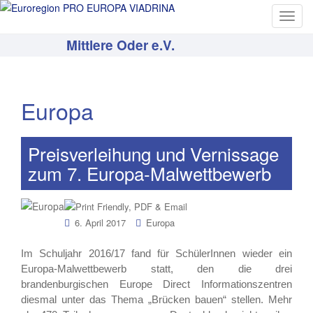
T
o
Mittlere Oder e.V.
g
g
l
e
Europa
n
a
v
Preisverleihung und Vernissage
i
zum 7. Europa-Malwettbewerb
g
a
t
6. April 2017
Europa
i
o
Im Schuljahr 2016/17 fand für SchülerInnen wieder ein
n
Europa-Malwettbewerb statt, den die drei
brandenburgischen Europe Direct Informationszentren
diesmal unter das Thema „Brücken bauen“ stellen. Mehr