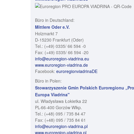
Büro in Deutschland:
Mittlere Oder e.V.
Holzmarkt 7
D-15230 Frankfurt (Oder)
Tel.: (+49) 0335/ 66 594 -0
Fax: (+49) 0335/ 66 594 -20
info@euroregion-viadrina.eu
www.euroregion-viadrina.de
Facebook:
euroregionviadrinaDE
Büro in Polen:
Stowarzyszenie Gmin Polskich Euroregionu „Pr
Europa Viadrina"
ul. Władysława Łokietka 22
PL-66-400 Gorzów Wlkp.
Tel.: (+48) 095 / 735 84 47
Fax: (+48) 095 / 735 84 61
info@euroregion-viadrina.pl
www.euroregion-viadrina.pl