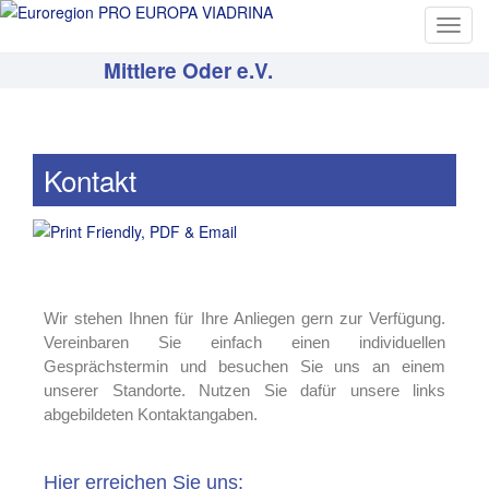
T
o
Mittlere Oder e.V.
g
g
l
e
Kontakt
n
a
v
i
g
a
Wir stehen Ihnen für Ihre Anliegen gern zur Verfügung.
t
Vereinbaren Sie einfach einen individuellen
i
Gesprächstermin und besuchen Sie uns an einem
o
unserer Standorte. Nutzen Sie dafür unsere links
n
abgebildeten Kontaktangaben.
Hier erreichen Sie uns: