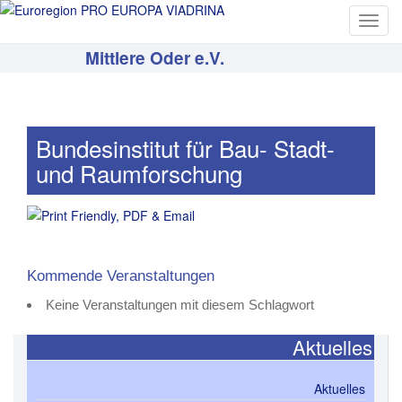
T
o
Mittlere Oder e.V.
g
g
l
e
Bundesinstitut für Bau- Stadt-
n
und Raumforschung
a
v
i
g
a
t
Kommende Veranstaltungen
i
Keine Veranstaltungen mit diesem Schlagwort
o
n
Aktuelles
Aktuelles