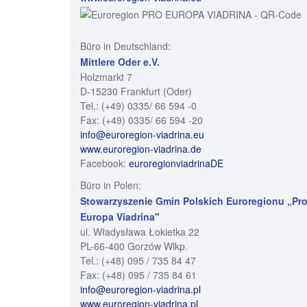
Büro in Deutschland:
Mittlere Oder e.V.
Holzmarkt 7
D-15230 Frankfurt (Oder)
Tel.: (+49) 0335/ 66 594 -0
Fax: (+49) 0335/ 66 594 -20
info@euroregion-viadrina.eu
www.euroregion-viadrina.de
Facebook:
euroregionviadrinaDE
Büro in Polen:
Stowarzyszenie Gmin Polskich Euroregionu „Pr
Europa Viadrina"
ul. Władysława Łokietka 22
PL-66-400 Gorzów Wlkp.
Tel.: (+48) 095 / 735 84 47
Fax: (+48) 095 / 735 84 61
info@euroregion-viadrina.pl
www.euroregion-viadrina.pl