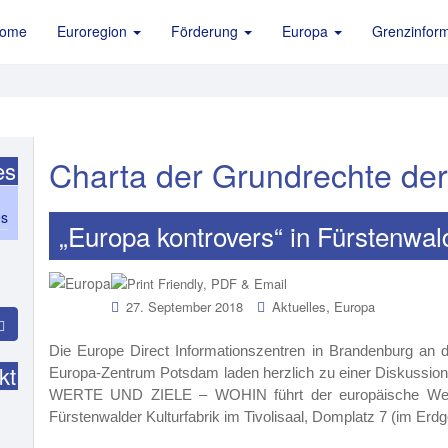
ome
Euroregion
Förderung
Europa
Grenzinform
Charta der Grundrechte de
es
es
„Europa kontrovers“ in Fürstenwal
,
27. September 2018
Aktuelles
Europa
Die Europe Direct Informationszentren in Brandenburg an 
kt
Europa-Zentrum Potsdam laden herzlich zu einer Diskussion
WERTE UND ZIELE – WOHIN führt der europäische Weg?“
Fürstenwalder Kulturfabrik im Tivolisaal, Domplatz 7 (im Er