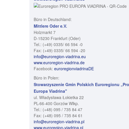
Büro in Deutschland:
Mittlere Oder e.V.
Holzmarkt 7
D-15230 Frankfurt (Oder)
Tel.: (+49) 0335/ 66 594 -0
Fax: (+49) 0335/ 66 594 -20
info@euroregion-viadrina.eu
www.euroregion-viadrina.de
Facebook:
euroregionviadrinaDE
Büro in Polen:
Stowarzyszenie Gmin Polskich Euroregionu „Pr
Europa Viadrina"
ul. Władysława Łokietka 22
PL-66-400 Gorzów Wlkp.
Tel.: (+48) 095 / 735 84 47
Fax: (+48) 095 / 735 84 61
info@euroregion-viadrina.pl
www.euroregion-viadrina.pl