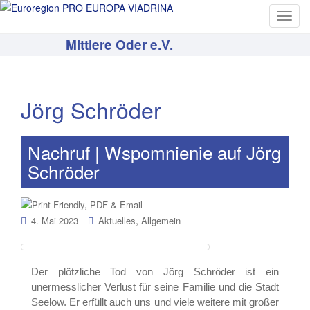
T
o
Mittlere Oder e.V.
g
g
l
e
Jörg Schröder
n
a
v
Nachruf | Wspomnienie auf Jörg
i
Schröder
g
a
t
,
4. Mai 2023
Aktuelles
Allgemein
i
o
n
Der plötzliche Tod von Jörg Schröder ist ein
unermesslicher Verlust für seine Familie und die Stadt
Seelow. Er erfüllt auch uns und viele weitere mit großer