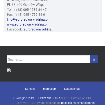
PL-66-400 Gorzów Wlkp.
Tel.: (+48) 095 / 735 84 47
Fax: (+48) 095 / 735 84 61
info@euroregion-viadrina.pl
www.euroregion-viadrina.pl
Facebook:
euroregionviadrina
Suchen nach:
Kontakt
Impressum
Datenschutz
Euroregion PRO EUROPA VIADRINA
© 2015 Euroregion PRO
EUROPA VIADRINA | webdevelopment
pocolico multimedia berlin