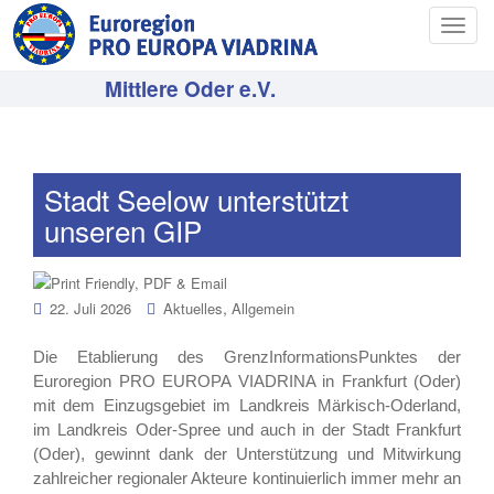
T
o
g
Mittlere Oder e.V.
g
l
e
n
Stadt Seelow unterstützt
a
unseren GIP
v
i
g
,
a
22. Juli 2026
Aktuelles
Allgemein
t
i
Die Etablierung des GrenzInformationsPunktes der
Euroregion PRO EUROPA VIADRINA in Frankfurt (Oder)
o
mit dem Einzugsgebiet im Landkreis Märkisch-Oderland,
n
im Landkreis Oder-Spree und auch in der Stadt Frankfurt
(Oder), gewinnt dank der Unterstützung und Mitwirkung
zahlreicher regionaler Akteure kontinuierlich immer mehr an