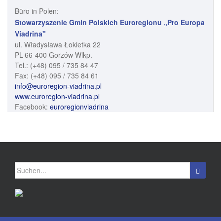
Büro in Polen:
Stowarzyszenie Gmin Polskich Euroregionu „Pro Europa
Viadrina"
ul. Władysława Łokietka 22
PL-66-400 Gorzów Wlkp.
Tel.: (+48) 095 / 735 84 47
Fax: (+48) 095 / 735 84 61
info@euroregion-viadrina.pl
www.euroregion-viadrina.pl
Facebook:
euroregionviadrina
Suchen nach: