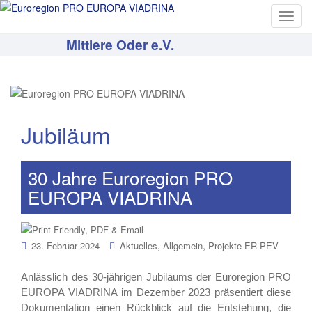
T
o
Mittlere Oder e.V.
g
g
l
e
n
Jubiläum
a
v
i
30 Jahre Euroregion PRO
g
EUROPA VIADRINA
a
t
i
o
,
,
23. Februar 2024
Aktuelles
Allgemein
Projekte ER PEV
n
Anlässlich des 30-jährigen Jubiläums der Euroregion PRO
EUROPA VIADRINA im Dezember 2023 präsentiert diese
Dokumentation einen Rückblick auf die Entstehung, die