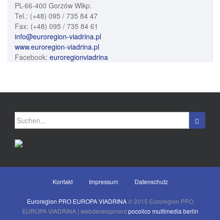
PL-66-400 Gorzów Wlkp.
Tel.: (+48) 095 / 735 84 47
Fax: (+48) 095 / 735 84 61
info@euroregion-viadrina.pl
www.euroregion-viadrina.pl
Facebook:
euroregionviadrina
Suchen
nach:
Kontakt
Impressum
Datenschutz
Euroregion PRO EUROPA VIADRINA
© 2015 Euroregion PRO
EUROPA VIADRINA | webdevelopment
pocolico multimedia berlin