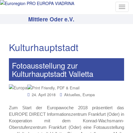
T
o
Mittlere Oder e.V.
g
g
l
e
Kulturhauptstadt
n
a
v
Fotoausstellung zur
i
Kulturhauptstadt Valletta
g
a
t
,
24. April 2018
Aktuelles
Europa
i
o
Zum Start der Europawoche 2018 präsentiert das
n
EUROPE DIRECT Informationszentrum Frankfurt (Oder) in
Kooperation mit dem Konrad-Wachsmann-
Oberstufenzentrum Frankfurt (Oder) eine Fotoausstellung