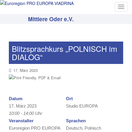
T
o
Mittlere Oder e.V.
g
g
l
e
Blitzsprachkurs „POLNISCH im
n
DIALOG“
a
v
i
17. März 2023
g
a
t
i
Datum
Ort
o
17. März 2023
Studio EUROPA
n
10:00 - 14:00 Uhr
Veranstalter
Sprachen
Euroregion PRO EUROPA
Deutsch, Polnisch