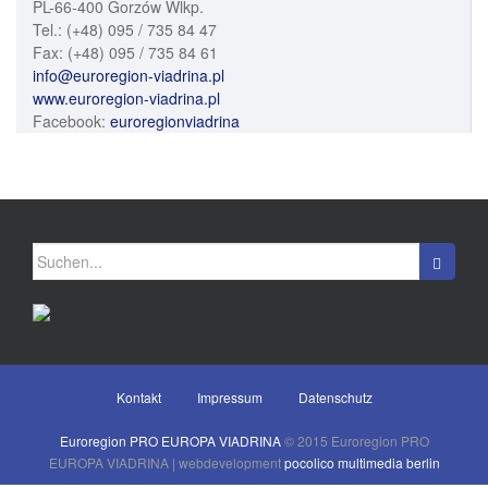
PL-66-400 Gorzów Wlkp.
Tel.: (+48) 095 / 735 84 47
Fax: (+48) 095 / 735 84 61
info@euroregion-viadrina.pl
www.euroregion-viadrina.pl
Facebook:
euroregionviadrina
Suchen
nach:
Kontakt
Impressum
Datenschutz
Euroregion PRO EUROPA VIADRINA
© 2015 Euroregion PRO
EUROPA VIADRINA | webdevelopment
pocolico multimedia berlin