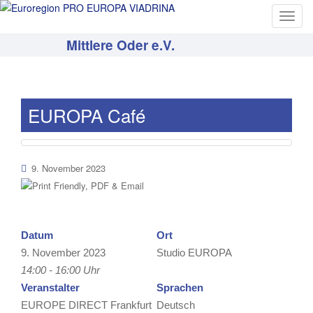
T
o
Mittlere Oder e.V.
g
g
l
e
EUROPA Café
n
a
v
i
9. November 2023
g
a
t
i
Datum
Ort
o
9. November 2023
Studio EUROPA
n
14:00 - 16:00 Uhr
Veranstalter
Sprachen
EUROPE DIRECT Frankfurt
Deutsch