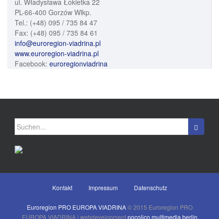
ul. Władysława Łokietka 22
PL-66-400 Gorzów Wlkp.
Tel.: (+48) 095 / 735 84 47
Fax: (+48) 095 / 735 84 61
info@euroregion-viadrina.pl
www.euroregion-viadrina.pl
Facebook:
euroregionviadrina
Suchen
nach:
Kontakt
Impressum
Datenschutz
Euroregion PRO EUROPA VIADRINA
© 2015 Euroregion PRO
EUROPA VIADRINA | webdevelopment
pocolico multimedia berlin