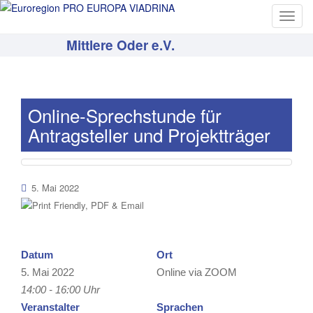
T
o
Mittlere Oder e.V.
g
g
l
e
Online-Sprechstunde für
n
Antragsteller und Projektträger
a
v
i
g
5. Mai 2022
a
t
i
o
Datum
Ort
n
5. Mai 2022
Online via ZOOM
14:00 - 16:00 Uhr
Veranstalter
Sprachen