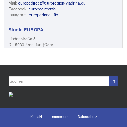
Mail:
europedirect@euroregion-viadrina.eu
Facebook:
europedirectffo
Instagram:
europedirect_ffo
Studio EUROPA
Lindenstraße 5
D-15230 Frankfurt (Oder)
Suchen
nach:
Kontakt
Impressum
Datenschutz