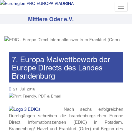
T
o
Mittlere Oder e.V.
g
g
l
e
n
a
7. Europa Malwettbewerb der
v
Europe Directs des Landes
i
Brandenburg
g
a
21. Juli 2016
t
i
o
n
Nach sechs erfolgreichen
Durchgängen schreiben die brandenburgischen Europe
Direct Informationszentren (EDIC) in Potsdam,
Brandenburg/ Havel und Frankfurt (Oder) mit Beginn des