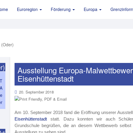
ome
Euroregion
Förderung
Europa
Grenzinform
r)
Ausstellung Europa-Malwettbewe
Eisenhüttenstadt
T
PA
20. September 2018
ce
er
Am 10. September 2018 fand die Er
öffnung unserer Ausste
Eisenhüttenstadt
statt. Dazu konnten wir auch Schüler
Grundschule begrüßen, die an diesem Wettbewerb selbst 
kt
Ausstellung zu sehen sind.