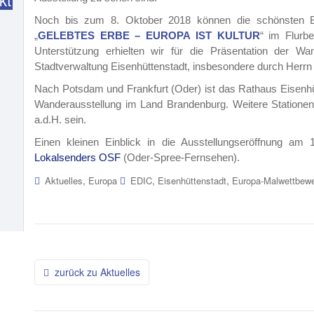
Noch bis zum 8. Oktober 2018 können die schönsten B
„
GELEBTES ERBE – EUROPA
IST KULTUR
“ im Flurb
Unterstützung erhielten wir für die Präsentation der W
Stadtverwaltung Eisenhüttenstadt, insbesondere durch Herrn 
Nach Potsdam und Frankfurt (Oder) ist das Rathaus Eisenhütt
Wanderausstellung im Land Brandenburg. Weitere Station
a.d.H. sein.
Einen kleinen Einblick in die Ausstellungseröffnung a
Lokalsenders OSF
(Oder-Spree-Fernsehen).
,
,
,
Aktuelles
Europa
EDIC
Eisenhüttenstadt
Europa-Malwettbew
Beitragsnavigation
zurück zu Aktuelles