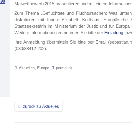
Malwettbewerb 2015 präsentieren und mit einem Information
Zum Thema „Geflüchtete und Fluchtursachen: Was untern
diskutieren mit Ihnen: Elisabeth Kotthaus, Europäisch
Staatssekretärin im Ministerium der Justiz und für Europ
Weitere Informationen entnehmen Sie bitte der
Einladung
bzw
Ihre Anmeldung übermitteln Sie bitte per Email (sebastian.
(030/88412-202).
,
.
.
Aktuelles
Europa
permalink
Beitragsnavigation
zurück zu Aktuelles