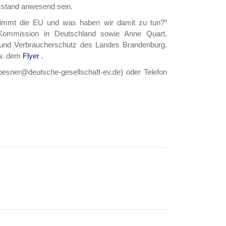
sstand anwesend sein.
immt die EU und was haben wir damit zu tun?“
e Kommission in Deutschland sowie Anne Quart,
a und Verbraucherschutz des Landes Brandenburg.
. dem
Flyer
.
roesner@deutsche-gesellschaft-ev.de) oder Telefon