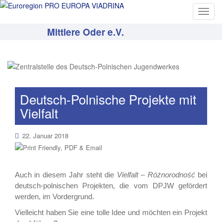
T
o
Mittlere Oder e.V.
g
g
l
e
n
a
Deutsch-Polnische Projekte mit
v
Vielfalt
i
g
22. Januar 2018
a
t
i
o
Auch in diesem Jahr steht die
Vielfalt – Różnorodność
bei
n
deutsch-polnischen Projekten, die vom DPJW gefördert
werden, im Vordergrund.
Vielleicht haben Sie eine tolle Idee und möchten ein Projekt