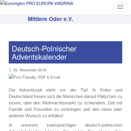
T
o
Mittlere Oder e.V.
g
g
l
e
Deutsch-Polnischer
n
Adventskalender
a
v
i
29. November 2018
g
a
t
Die Adventszeit steht vor der Tür! In Polen und
i
Deutschland freuen sich die Menschen darauf Plätzchen zu
o
essen, über den Weihnachtsmarkt zu schlendern, Zeit mit
n
Familie und Freunden zu verbringen und den einen oder
anderen Wunsch zu erfüllen!
In unserem zweisprachigen deutsch-polnischen