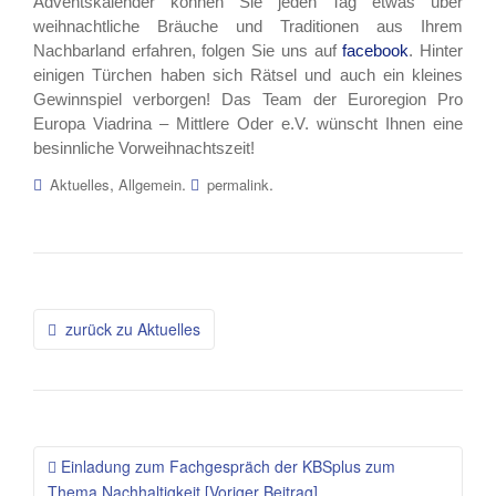
Adventskalender können Sie jeden Tag etwas über
weihnachtliche Bräuche und Traditionen aus Ihrem
Nachbarland erfahren, folgen Sie uns auf
facebook
. Hinter
einigen Türchen haben sich Rätsel und auch ein kleines
Gewinnspiel verborgen! Das Team der Euroregion Pro
Europa Viadrina – Mittlere Oder e.V. wünscht Ihnen eine
besinnliche Vorweihnachtszeit!
,
.
.
Aktuelles
Allgemein
permalink
Beitragsnavigation
zurück zu Aktuelles
Einladung zum Fachgespräch der KBSplus zum
Thema Nachhaltigkeit [Voriger Beitrag]