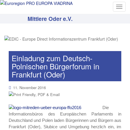
T
o
Mittlere Oder e.V.
g
g
l
e
n
a
Einladung zum Deutsch-
v
Polnischen Bürgerforum in
i
Frankfurt (Oder)
g
a
11. November 2016
t
i
o
n
Die
Informationsbüros des Europäischen Parlaments in
Deutschland und Polen laden Bürgerinnen und Bürgern aus
Frankfurt (Oder), Słubice und Umgebung herzlich ein, im