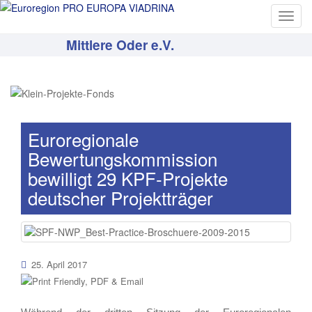
T
o
Mittlere Oder e.V.
g
g
l
e
n
a
Euroregionale
v
Bewertungskommission
i
bewilligt 29 KPF-Projekte
g
deutscher Projektträger
a
t
i
o
n
25. April 2017