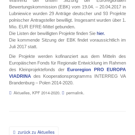
Während der dritten Sitzung der Euroregionalen
Bewertungskommission (EBK) vom 19.04. – 20.04.2017 in
Lubniewice wurden 29 Anträge deutscher und 93 Projekte
polnischer Antragsteller bewilligt. Insgesamt wurden über 1.
Mio. EUR EFRE-Mittel gebunden.
Die Listen der bewilligten Projekte finden Sie
hier.
Die kommende Sitzung der EBK findet voraussichtlich im
Juli 2017 statt.
Die Projekte werden kofinanziert aus dem Mitteln des
Europäischen Fonds für Regionale Entwicklung im Rahmen
des Kleinprojektefonds der
Euroregion PRO EUROPA
VIADRINA
des Kooperationsprogramms INTERREG VA
Brandenburg – Polen 2014-2020.
,
.
.
Aktuelles
KPF 2014-2020
permalink
Beitragsnavigation
zurück zu Aktuelles