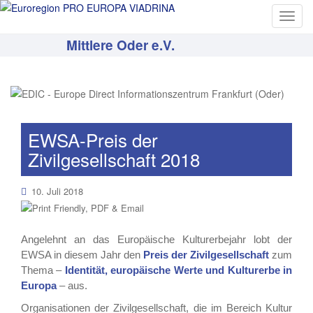
T
o
Mittlere Oder e.V.
g
g
l
e
n
a
EWSA-Preis der
v
Zivilgesellschaft 2018
i
g
10. Juli 2018
a
t
i
Angelehn
t an das Europäische Kulturerbejahr lobt der
o
EWSA in diesem Jahr den
Preis der Zivilgesellschaft
zum
n
Thema –
Identität, europäische Werte und Kulturerbe in
Europa
– aus.
Organisationen der Zivilgesellschaft, die im Bereich Kultur