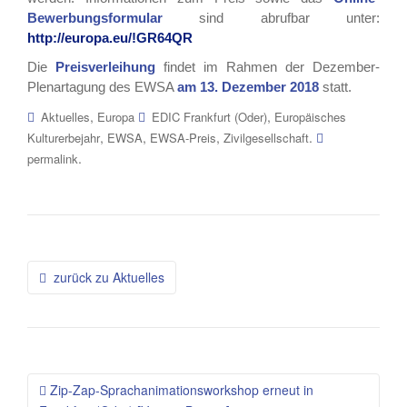
Bewerbungsformular
sind abrufbar unter:
http://europa.eu/!GR64QR
Die
Preisverleihung
findet im Rahmen der Dezember-
Plenartagung des EWSA
am 13. Dezember 2018
statt.
,
,
Aktuelles
Europa
EDIC Frankfurt (Oder)
Europäisches
,
,
,
.
Kulturerbejahr
EWSA
EWSA-Preis
Zivilgesellschaft
.
permalink
Beitragsnavigation
zurück zu Aktuelles
Zip-Zap-Sprachanimationsworkshop erneut in