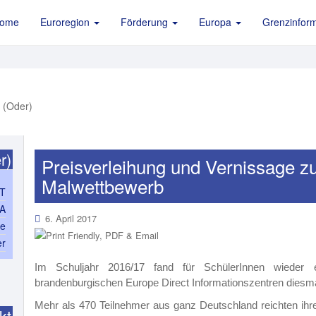
ome
Euroregion
Förderung
Europa
Grenzinform
r)
Preisverleihung und Vernissage z
Malwettbewerb
T
PA
6. April 2017
ce
er
Im Schuljahr 2016/17 fand für SchülerInnen wieder e
brandenburgischen Europe Direct Informationszentren diesma
Mehr als 470 Teilnehmer aus g
anz Deutschland reichten ihr
kt