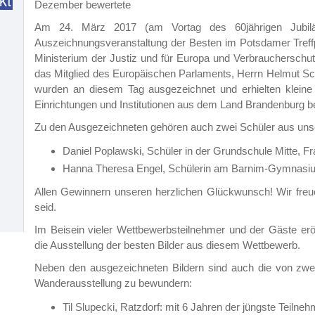
Dezember bewertete
Am 24. März 2017 (am Vortag des 60jährigen Jubil
Auszeichnungsveranstaltung der Besten im Potsdamer Treffp
Ministerium der Justiz und für Europa und Verbrauchersch
das Mitglied des Europäischen Parlaments, Herrn Helmut Sc
wurden an diesem Tag ausgezeichnet und erhielten kleine
Einrichtungen und Institutionen aus dem Land Brandenburg be
Zu den Ausgezeichneten gehören auch zwei Schüler aus uns
Daniel Poplawski, Schüler in der Grundschule Mitte, Fra
Hanna Theresa Engel, Schülerin am Barnim-Gymnasium 
Allen Gewinnern unseren herzlichen Glückwunsch! Wir freu
seid.
Im Beisein vieler Wettbewerbsteilnehmer und der Gäste er
die Ausstellung der besten Bilder aus diesem Wettbewerb.
Neben den ausgezeichneten Bildern sind auch die von zwei
Wanderausstellung zu bewundern:
Til Slupecki, Ratzdorf: mit 6 Jahren der jüngste Teilneh