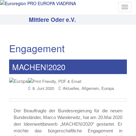
T
o
Mittlere Oder e.V.
g
g
l
e
Engagement
n
a
v
MACHEN!2020
i
g
a
,
,
8. Juni 2020
Aktuelles
Allgemein
Europa
t
i
o
Der Beauftragte der Bundesregierung für die neuen
n
Bundesländer, Marco Wanderwitz, hat am 20.Mai 2020
den Ideenwettbewerb „MACHEN!2020“ gestartet. Er
möchte das bürgerschaftliche Engagement in