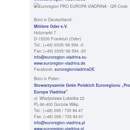
Büro in Deutschland:
Mittlere Oder e.V.
Holzmarkt 7
D-15230 Frankfurt (Oder)
Tel.: (+49) 0335/ 66 594 -0
Fax: (+49) 0335/ 66 594 -20
info@euroregion-viadrina.eu
www.euroregion-viadrina.de
Facebook:
euroregionviadrinaDE
Büro in Polen:
Stowarzyszenie Gmin Polskich Euroregionu „Pr
Europa Viadrina"
ul. Władysława Łokietka 22
PL-66-400 Gorzów Wlkp.
Tel.: (+48) 095 / 735 84 47
Fax: (+48) 095 / 735 84 61
info@euroregion-viadrina.pl
www.euroregion-viadrina.pl