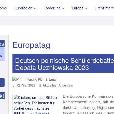
ome
Euroregion
Förderung
Europa
Grenzinform
Europatag
es
es
Deutsch-polnische Schülerdebatte
Debata Uczniowska 2023
,
12. Mai 2023
Aktuelles
Allgemein
kt
Die Europäische Kommission 
Kompetenzen“ erklärt, mit de
durch Umschulung, Digitalisie
fördern. Anlässlich des Euro