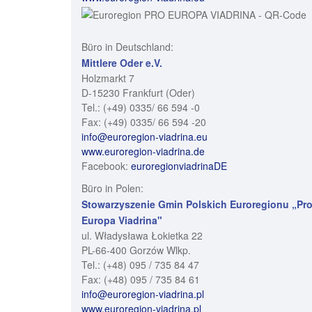
Büro in Deutschland:
Mittlere Oder e.V.
Holzmarkt 7
D-15230 Frankfurt (Oder)
Tel.: (+49) 0335/ 66 594 -0
Fax: (+49) 0335/ 66 594 -20
info@euroregion-viadrina.eu
www.euroregion-viadrina.de
Facebook:
euroregionviadrinaDE
Büro in Polen:
Stowarzyszenie Gmin Polskich Euroregionu „Pr
Europa Viadrina"
ul. Władysława Łokietka 22
PL-66-400 Gorzów Wlkp.
Tel.: (+48) 095 / 735 84 47
Fax: (+48) 095 / 735 84 61
info@euroregion-viadrina.pl
www.euroregion-viadrina.pl