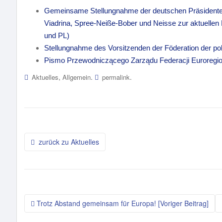
Gemeinsame Stellungnahme der deutschen Präsidente
Viadrina, Spree-Neiße-Bober und Neisse zur aktuellen
und PL)
Stellungnahme des Vorsitzenden der Föderation der po
Pismo Przewodniczącego Zarządu Federacji Euroregion
,
.
.
Aktuelles
Allgemein
permalink
Beitragsnavigation
zurück zu Aktuelles
o
Trotz Abstand gemeinsam für Europa! [Voriger Beitrag]