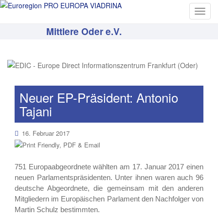
T
o
Mittlere Oder e.V.
g
g
l
e
n
a
Neuer EP-Präsident: Antonio
v
Tajani
i
g
16. Februar 2017
a
t
i
751 Europaabgeordnete wählten am 17. Januar 2017 einen
o
neuen Parlamentspräsidenten. Unter ihnen waren auch 96
n
deutsche Abgeordnete, die gemeinsam mit den anderen
Mitgliedern im Europäischen Parlament den Nachfolger von
Martin Schulz bestimmten.