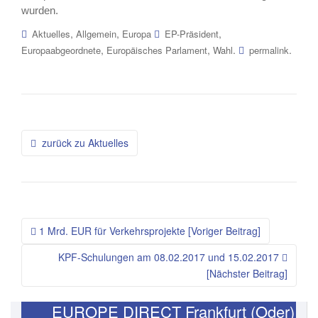
wurden.
,
,
,
Aktuelles
Allgemein
Europa
EP-Präsident
,
,
.
.
Europaabgeordnete
Europäisches Parlament
Wahl
permalink
Beitragsnavigation
zurück zu Aktuelles
1 Mrd. EUR für Verkehrsprojekte [Voriger Beitrag]
KPF-Schulungen am 08.02.2017 und 15.02.2017
[Nächster Beitrag]
EUROPE DIRECT Frankfurt (Oder)