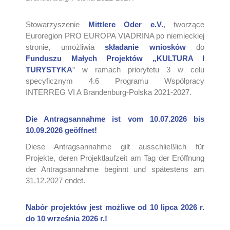
Stowarzyszenie
Mittlere Oder e.V.
, tworzące
Euroregion PRO EUROPA VIADRINA po niemieckiej
stronie, umożliwia
składanie wniosków
do
Funduszu Małych Projektów „KULTURA I
TURYSTYKA
” w ramach priorytetu 3 w celu
specyficznym 4.6 Programu Współpracy
INTERREG VI A Brandenburg-Polska 2021-2027.
Die Antragsannahme ist vom 10.07.2026 bis
10.09.2026 geöffnet!
Diese Antragsannahme gilt ausschließlich für
Projekte, deren Projektlaufzeit am Tag der Eröffnung
der Antragsannahme beginnt und spätestens am
31.12.2027 endet.
Nabór
projektów
jest możliwe od 10 lipca 2026 r.
do 10 września 2026 r.!