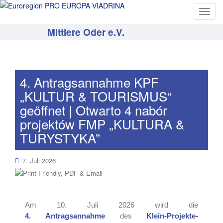
T
o
Mittlere Oder e.V.
g
g
l
e
4. Antragsannahme KPF
n
„KULTUR & TOURISMUS“
a
v
geöffnet | Otwarto 4 nabór
i
projektów FMP „KULTURA &
g
TURYSTYKA”
a
t
7. Juli 2026
i
o
n
Am 10. Juli 2026 wird die
4.
Antragsannahme
des
Klein-Projekte-