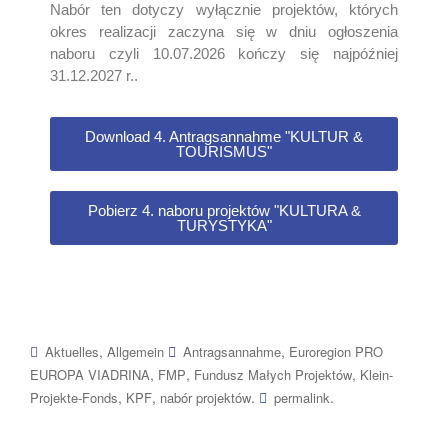
Nabór ten dotyczy wyłącznie projektów, których
okres realizacji zaczyna się w dniu ogłoszenia
naboru czyli 10.07.2026 kończy się najpóźniej
31.12.2027 r..
Download 4. Antragsannahme "KULTUR &
TOURISMUS"
Pobierz 4. naboru projektów "KULTURA &
TURYSTYKA"
,
,
Aktuelles
Allgemein
Antragsannahme
Euroregion PRO
,
,
,
EUROPA VIADRINA
FMP
Fundusz Małych Projektów
Klein-
,
,
.
.
Projekte-Fonds
KPF
nabór projektów
permalink