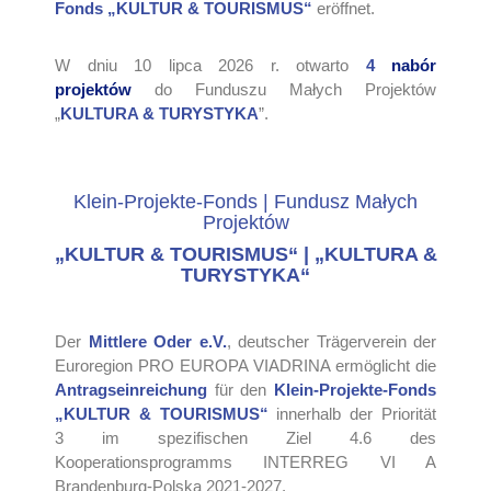
Fonds
„KULTUR & TOURISMUS“
eröffnet.
W dniu 10 lipca 2026 r. otwarto
4
nabór
projektów
do Funduszu Małych Projektów
„
KULTURA & TURYSTYKA
”.
Klein-Projekte-Fonds | Fundusz Małych
Projektów
„KULTUR & TOURISMUS“ |
„KULTURA &
TURYSTYKA“
Der
Mittlere Oder e.V.
, deutscher Trägerverein der
Euroregion PRO EUROPA VIADRINA ermöglicht die
Antragseinreichung
für den
Klein-Projekte-Fonds
„KULTUR & TOURISMUS“
innerhalb der Priorität
3 im spezifischen Ziel 4.6 des
Kooperationsprogramms INTERREG VI A
Brandenburg-Polska 2021-2027.