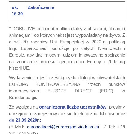
ok.
Zakończenie
16:30
*
DOKULIVE to format multimedialny z obrazami, filmami i
animacjami, do których tekst jest wypowiadany na żywo. Z
okazji 70. rocznicy Unii Europejskiej w 2020 r., politolog
Ingo Espenschied podróżuje po całych Niemczech i
Europie, aby dać młodym ludziom innowacyjne spojrzenie
na znaczenie procesu zjednoczenia Europy i 70-letniej
historii UE.
Wydarzenie to jest częścią cyklu dialogów obywatelskich
EUROPA KONTROWERSYJNA trzech punktów
informacyjnych EUROPE DIRECT (EDIC) w
Brandenburgii.
Ze względu na
ograniczoną liczbę uczestników
, prosimy
uprzejmie o zarejestrowanie się telefonicznie lub pisemnie
do 23.09.2020r.:
(E-Mail:
europedirect@euroregion-viadrina.eu
/ Tel: +49
335 55313692)