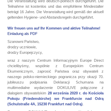
Die Veranstaltung wird deutsch-polnisch durchgeführt. Die
Teilnahme ist kostenlos und das empfohlene Mindestalter
beträgt 16 Jahre. Die Veranstaltung wird gemäß der aktuell
geltenden Hygiene- und Abstandsregeln durchgeführt.
Wir freuen uns auf Ihr Kommen und aktive Teilnahme!
Einladung als PDF
Szanowni Państwo,
drodzy uczniowie,
drodzy Europejczycy,
wraz z naszym Centrum Informacyjnym Europe Direct
chcielibyśmy, wspólnie z Europejskim Centrum
Ekumenicznym, zaprosić Państwa oraz obywateli z
naszego polsko-niemieckiego pogranicza przy okazji 70.
jubileuszu podpisania Deklaracji Schumana na
multimedialne wydarzenie DOKULIVE połączone z
dialogiem obywatelskim
28 września 2020 r. do Kościoła
Pokoju (Friedenskirche) we Frankfurcie nad Odrą
(Schulstraße 4A, 15230 Frankfurt nad Odrą)
.