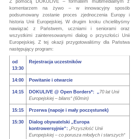
Z pomocą DOKULIVE – formatem multimedialnym z
komentarzem na żywo – w innowacyjny sposób
podsumowany zostanie proces zjednoczenia Europy i
historia Unii Europejskiej. W drugim kroku chcielibyśmy
nawiązać z Państwem, uczniami i seniorami oraz
wszystkimi zainteresowanymi dialog o przyszłości Unii
Europejskiej. Z tej okazji przygotowaliśmy dla Państwa
następujący program:
od
Rejestracja
uczestników
13:30
14:00
Powitanie i otwarcie
14:15
DOKULIVE @ Open Borders*:
„
70 lat Unii
Europejskiej – bilans“
(60min)
15:15
Przerwa (napoje i
mały poczęstunek
)
15:30
Dialog obywatelski „Europa
kontrowersyjnie“:
„
Przyszłość Unii
Europejskiej – co porusza młodych i starszych
“