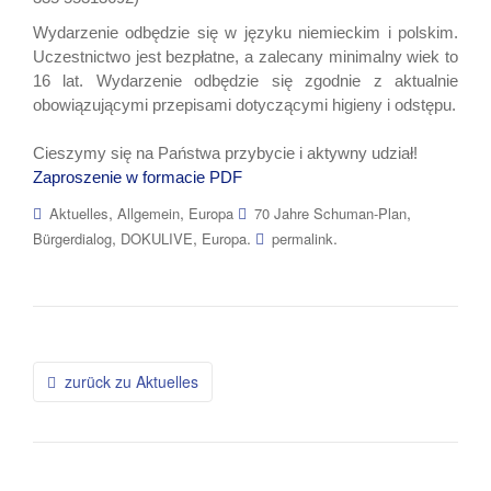
Wydarzenie odbędzie się w języku niemieckim i polskim.
Uczestnictwo jest bezpłatne, a zalecany minimalny wiek to
16 lat. Wydarzenie odbędzie się zgodnie z aktualnie
obowiązującymi przepisami dotyczącymi higieny i odstępu.
Cieszymy się na Państwa przybycie i aktywny udział!
Zaproszenie w formacie PDF
,
,
,
Aktuelles
Allgemein
Europa
70 Jahre Schuman-Plan
,
,
.
.
Bürgerdialog
DOKULIVE
Europa
permalink
Beitragsnavigation
zurück zu Aktuelles