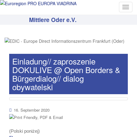
T
o
Mittlere Oder e.V.
g
g
l
e
n
a
Einladung// zaproszenie
v
DOKULIVE @ Open Borders &
i
Bürgerdialog// dialog
g
obywatelski
a
t
i
o
16. September 2020
n
(Polski poniżej)