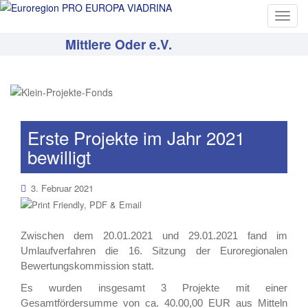
T
o
Mittlere Oder e.V.
g
g
l
e
n
a
Erste Projekte im Jahr 2021
v
bewilligt
i
g
3. Februar 2021
a
t
i
Zwischen dem 20.01.2021 und 29.01.2021 fand im
o
Umlaufverfahren die 16. Sitzung der Euroregionalen
n
Bewertungskommission statt.
Es wurden insgesamt 3 Projekte mit einer
Gesamtfördersumme von ca. 40.00,00 EUR aus Mitteln