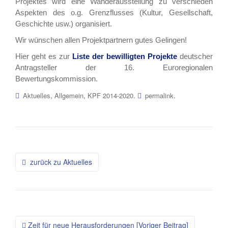
Projektes wird eine Wanderausstellung zu verschieden
Aspekten des o.g. Grenzflusses (Kultur, Gesellschaft,
Geschichte usw.) organisiert.
Wir wünschen allen Projektpartnern gutes Gelingen!
Hier geht es zur
Liste der bewilligten Projekte
deutscher
Antragsteller der 16. Euroregionalen
Bewertungskommission.
,
,
.
.
Aktuelles
Allgemein
KPF 2014-2020
permalink
Beitragsnavigation
zurück zu Aktuelles
Zeit für neue Herausforderungen [Voriger Beitrag]