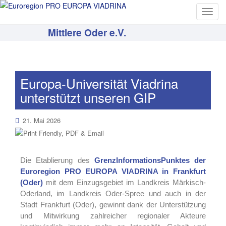
T
o
Mittlere Oder e.V.
g
g
l
e
Europa-Universität Viadrina
n
unterstützt unseren GIP
a
v
i
21. Mai 2026
g
a
t
Die Etablierung des
GrenzInformationsPunktes der
i
Euroregion PRO EUROPA VIADRINA in Frankfurt
o
(Oder)
mit dem Einzugsgebiet im Landkreis Märkisch-
n
Oderland, im Landkreis Oder-Spree und auch in der
Stadt Frankfurt (Oder), gewinnt dank der Unterstützung
und Mitwirkung zahlreicher regionaler Akteure