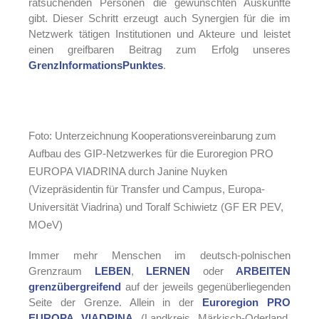
ratsuchenden Personen die gewünschten Auskünfte
gibt. Dieser Schritt erzeugt auch Synergien für die im
Netzwerk tätigen Institutionen und Akteure und leistet
einen greifbaren Beitrag zum Erfolg unseres
GrenzInformationsPunktes
.
Foto: Unterzeichnung Kooperationsvereinbarung zum
Aufbau des GIP-Netzwerkes für die Euroregion PRO
EUROPA VIADRINA durch Janine Nuyken
(Vizepräsidentin für Transfer und Campus, Europa-
Universität Viadrina) und Toralf Schiwietz (GF ER PEV,
MOeV)
Immer mehr Menschen im deutsch-polnischen
Grenzraum
LEBEN
,
LERNEN
oder
ARBEITEN
grenzübergreifend
auf der jeweils gegenüberliegenden
Seite der Grenze. Allein in der
Euroregion PRO
EUROPA VIADRINA
(Landkreis Märkisch-Oderland,