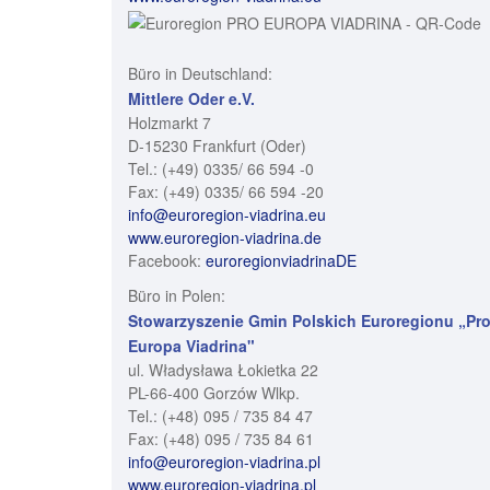
Büro in Deutschland:
Mittlere Oder e.V.
Holzmarkt 7
D-15230 Frankfurt (Oder)
Tel.: (+49) 0335/ 66 594 -0
Fax: (+49) 0335/ 66 594 -20
info@euroregion-viadrina.eu
www.euroregion-viadrina.de
Facebook:
euroregionviadrinaDE
Büro in Polen:
Stowarzyszenie Gmin Polskich Euroregionu „Pr
Europa Viadrina"
ul. Władysława Łokietka 22
PL-66-400 Gorzów Wlkp.
Tel.: (+48) 095 / 735 84 47
Fax: (+48) 095 / 735 84 61
info@euroregion-viadrina.pl
www.euroregion-viadrina.pl