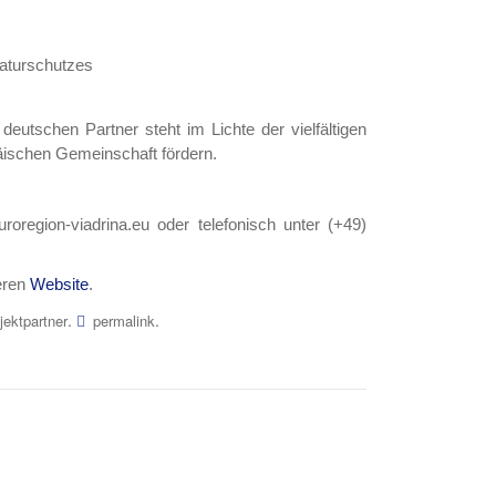
Naturschutzes
utschen Partner steht im Lichte der vielfältigen
äischen Gemeinschaft fördern.
oregion-viadrina.eu oder telefonisch unter (+49)
deren
Website
.
.
.
jektpartner
permalink