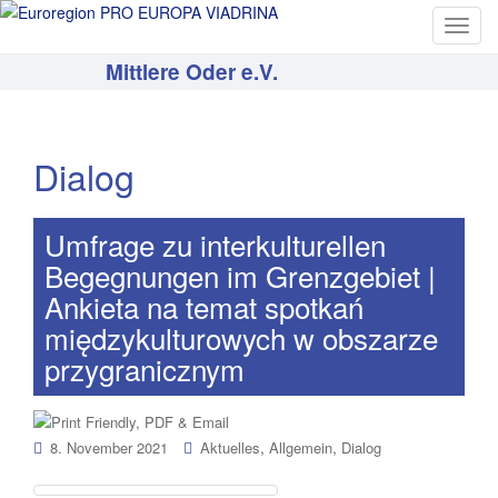
T
o
Mittlere Oder e.V.
g
g
l
e
Dialog
n
a
v
Umfrage zu interkulturellen
i
Begegnungen im Grenzgebiet |
g
Ankieta na temat spotkań
a
międzykulturowych w obszarze
t
przygranicznym
i
o
n
,
,
8. November 2021
Aktuelles
Allgemein
Dialog