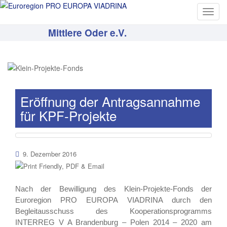
T
o
Mittlere Oder e.V.
g
g
l
e
n
a
Eröffnung der Antragsannahme
v
für KPF-Projekte
i
g
a
t
9. Dezember 2016
i
o
n
Nach der Bewilligung des Klein-Projekte-Fonds der
Euroregion PRO EUROPA VIADRINA durch den
Begleitausschuss des Kooperationsprogramms
INTERREG V A Brandenburg – Polen 2014 – 2020 am