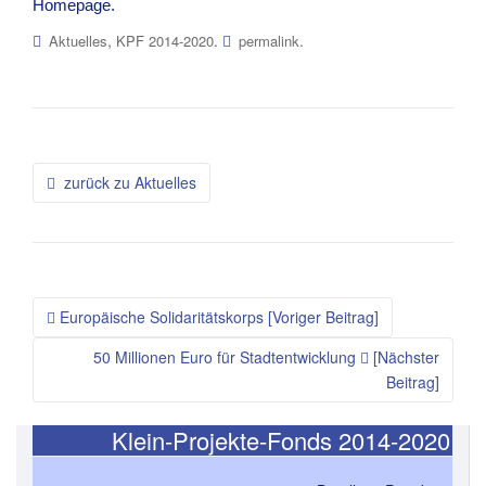
Homepage.
,
.
.
Aktuelles
KPF 2014-2020
permalink
Beitragsnavigation
zurück zu Aktuelles
Europäische Solidaritätskorps [Voriger Beitrag]
50 Millionen Euro für Stadtentwicklung
[Nächster
Beitrag]
Klein-Projekte-Fonds 2014-2020