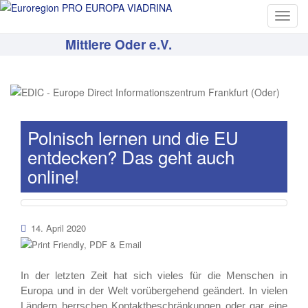
T
o
Mittlere Oder e.V.
g
g
l
e
n
a
Polnisch lernen und die EU
v
entdecken? Das geht auch
i
online!
g
a
t
i
14. April 2020
o
n
In der letzten Zeit hat sich vieles für die Menschen in
Europa und in der Welt vorübergehend geändert. In vielen
Ländern herrschen Kontaktbeschränkungen oder gar eine