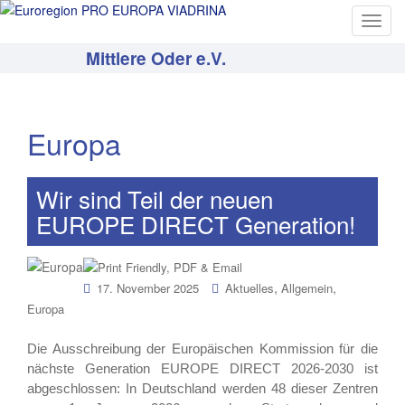
T
o
Mittlere Oder e.V.
g
g
l
e
Europa
n
a
v
Wir sind Teil der neuen
i
EUROPE DIRECT Generation!
g
a
t
,
,
17. November 2025
Aktuelles
Allgemein
i
Europa
o
n
Die Ausschreibung der Europäischen Kommission für die
nächste Generation EUROPE DIRECT 2026-2030 ist
abgeschlossen: In Deutschland werden 48 dieser Zentren