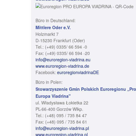
Büro in Deutschland:
Mittlere Oder e.V.
Holzmarkt 7
D-15230 Frankfurt (Oder)
Tel.: (+49) 0335/ 66 594 -0
Fax: (+49) 0335/ 66 594 -20
info@euroregion-viadrina.eu
www.euroregion-viadrina.de
Facebook:
euroregionviadrinaDE
Büro in Polen:
Stowarzyszenie Gmin Polskich Euroregionu „Pr
Europa Viadrina"
ul. Władysława Łokietka 22
PL-66-400 Gorzów Wlkp.
Tel.: (+48) 095 / 735 84 47
Fax: (+48) 095 / 735 84 61
info@euroregion-viadrina.pl
www.euroregion-viadrina.pl