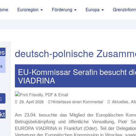
ome
Euroregion
Förderung
Europa
Grenzinform
deutsch-polnische Zusamm
es
es
EU-Kommissar Serafin besucht 
VIADRINA
,
29. April 2026
Hinterlasse einen Kommentar
Aktuelles
Al
kt
Am 23.04. besuchte das Mitglied der Europäischen Komm
Betrugsbekämpfung und öffentliche Verwaltung, Piotr Se
EUROPA VIADRINA in Frankfurt (Oder). Teil der Delegation
Vertretung der Europäischen Kommission in Wrocław, sowie